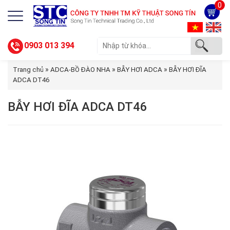
0
0903 013 394
»
»
»
Trang chủ
ADCA-BỒ ĐÀO NHA
BẪY HƠI ADCA
BẪY HƠI ĐĨA
ADCA DT46
BẪY HƠI ĐĨA ADCA DT46