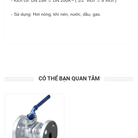
- Kích cỡ: DN 15A → DN 200A ~ ( 1/2" inch → 8”inch )
- Sử dụng: Hơi nóng, khí nén, nước, dầu, gas.
CÓ THỂ BẠN QUAN TÂM