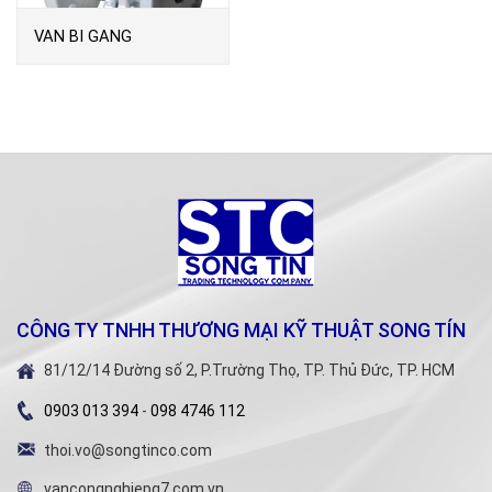
VAN BI GANG
BM10KFOL
CÔNG TY TNHH THƯƠNG MẠI KỸ THUẬT SONG TÍN
81/12/14 Đường số 2, P.Trường Thọ, TP. Thủ Đức, TP. HCM
0903 013 394
-
098 4746 112
thoi.vo@songtinco.com
vancongnghiepg7.com.vn