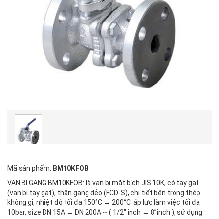
Mã sản phẩm:
BM10KFOB
VAN BI GANG BM10KFOB: là van bi mặt bích JIS 10K, có tay gạt
(van bi tay gạt), thân gang dẻo (FCD-S), chi tiết bên trong thép
không gỉ, nhiệt độ tối đa 150°C → 200°C, áp lực làm việc tối đa
10bar, size DN 15A → DN 200A ~ ( 1/2" inch → 8”inch ), sử dụng