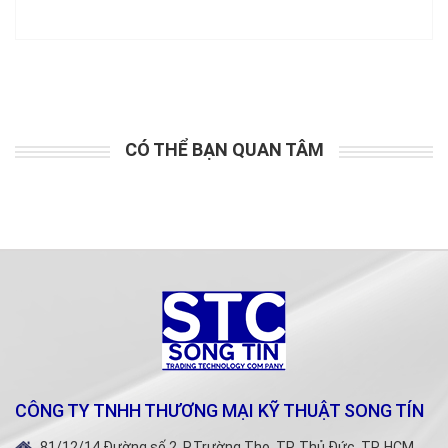
CÓ THỂ BẠN QUAN TÂM
CÔNG TY TNHH THƯƠNG MẠI KỸ THUẬT SONG TÍN
81/12/14 Đường số 2, P.Trường Thọ, TP. Thủ Đức, TP. HCM