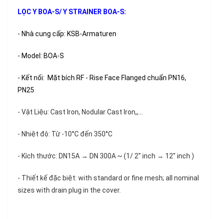
LỌC Y BOA-S/ Y STRAINER BOA-S:
- Nhà cung cấp: KSB-Armaturen
- Model: BOA-S
- Kết nối: Mặt bích RF - Rise Face Flanged chuẩn PN16,
PN25
- Vật Liệu: Cast Iron, Nodular Cast Iron,,...
- Nhiệt độ: Từ -10°C đến 350°C
- Kích thước: DN15A → DN 300A ~ (1/ 2'' inch → 12'' inch )
- Thiết kế đặc biệt: with standard or fine mesh; all nominal
sizes with drain plug in the cover.