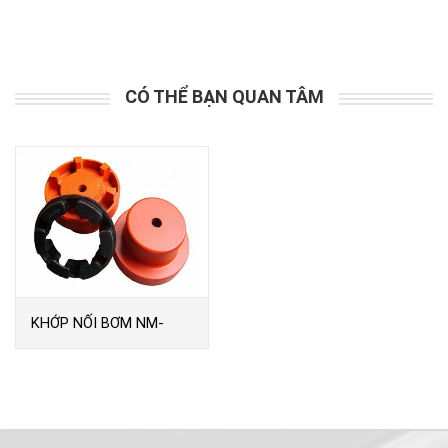
CÓ THỂ BẠN QUAN TÂM
KHỚP NỐI BƠM NM-
CKING