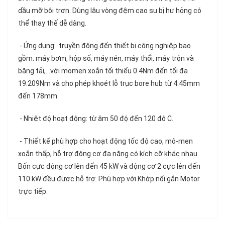
dầu mỡ bôi trơn. Dùng lâu vòng đệm cao su bị hư hỏng có
thể thay thế dễ dàng.
- Ứng dụng: truyền động đến thiết bị công nghiệp bao
gồm: máy bơm, hộp số, máy nén, máy thổi, máy trộn và
băng tải,...với momen xoắn tối thiểu 0.4Nm đến tối đa
19.209Nm và cho phép khoét lỗ trục bore hub từ 4.45mm
đến 178mm.
- Nhiệt độ hoạt động: từ âm 50 độ đến 120 độ C.
- Thiết kế phù hợp cho hoạt động tốc độ cao, mô-men
xoắn thấp, hỗ trợ động cơ đa năng có kích cỡ khác nhau.
Bốn cực động cơ lên đến 45 kW và động cơ 2 cực lên đến
110 kW đều được hỗ trợ. Phù hợp với Khớp nối gắn Motor
trực tiếp.