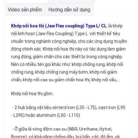
Video sản phẩm
Hướng dẫn sử dụng
Khớp nối hoa thị (Jaw Flex coupling) Type L/ CL
: là khớp
nối linh hoạt (Jaw Flex Coupling) Type L với thiết kế tiêu
chuẩn trong nghành công nghiệp, cho các ứng dụng truyền
động chính xác. Khớp nối hoa thị này có tác dụng làm giảm
rung động, giảm chấn cho các thiết bị trong công nghiệp.
Nên có nhiều tên gọi khác như: khớp chống rung, khớp nối
chống rung, khớp chống rung máy bơm, khớp nối giảm
chấn, khớp nối cao su giảm chấn hoa thị, khớp nối vấu,...
Khớp nối hoa thị gồm :
- 2 hub bằng vật liệu sinterd iron (L35 - L75), cast iron (L95
- L295) hoặc aluminum (L50 - L110)
- Ở giữa là vòng đệm cao su (NBR, Urethane, Hytrel,
Bronze): có khả năng chống dầu, bụi bẩn, cát, độ ẩm, và