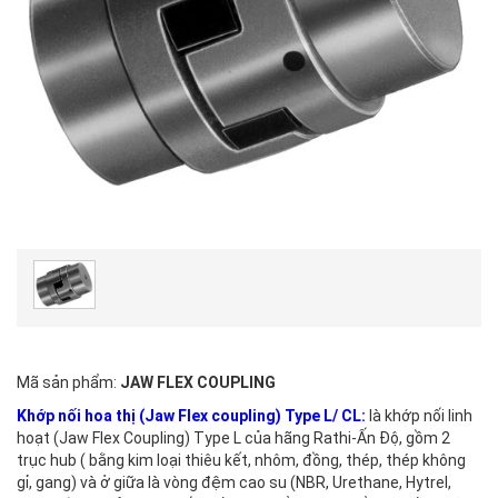
Mã sản phẩm:
JAW FLEX COUPLING
Khớp nối hoa thị (Jaw Flex coupling) Type L/ CL:
là khớp nối linh
hoạt (Jaw Flex Coupling) Type L của hãng Rathi-Ấn Độ, gồm 2
trục hub ( bằng kim loại thiêu kết, nhôm, đồng, thép, thép không
gỉ, gang) và ở giữa là vòng đệm cao su (NBR, Urethane, Hytrel,