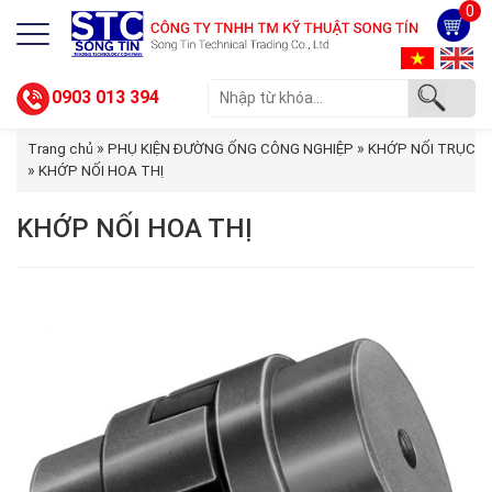
0
0903 013 394
»
»
Trang chủ
PHỤ KIỆN ĐƯỜNG ỐNG CÔNG NGHIỆP
KHỚP NỐI TRỤC
»
KHỚP NỐI HOA THỊ
KHỚP NỐI HOA THỊ