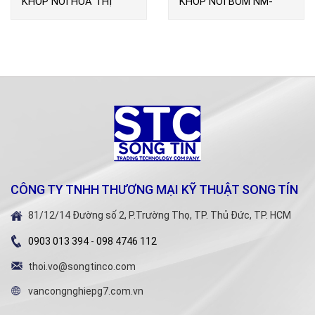
KHỚP NỐI HOA THỊ
KHỚP NỐI BƠM NM-
CKING
CÔNG TY TNHH THƯƠNG MẠI KỸ THUẬT SONG TÍN
81/12/14 Đường số 2, P.Trường Thọ, TP. Thủ Đức, TP. HCM
0903 013 394
-
098 4746 112
thoi.vo@songtinco.com
vancongnghiepg7.com.vn