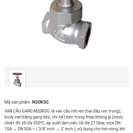
Mã sản phẩm:
M20KSG
VAN CẦU GANG M20KSG: là van cầu nối ren (hai đầu ren trong),
body van bằng gang dẻo, chi tiết bên trong thép không gỉ (inox),
o
nhiệt độ tối đa 350
C, áp suất làm việc tối đa 27.5bar, size DN
10A → DN 50A ~ ( 3/8' inch → 2' inch ), sử dụng cho hơi nóng, khí