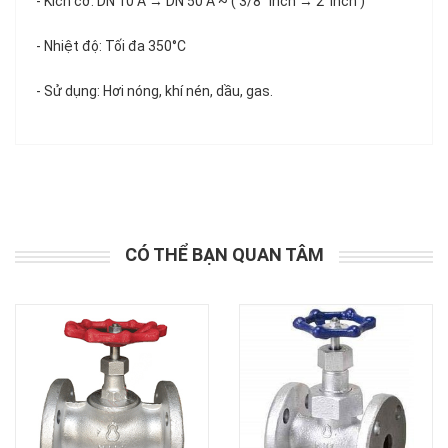
- Kích cỡ: DN 10 A → DN 50 A ~ ( 3/8" inch → 2' inch )
- Nhiệt độ: Tối đa 350°C
- Sử dụng: Hơi nóng, khí nén, dầu, gas.
CÓ THỂ BẠN QUAN TÂM