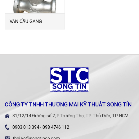
VAN CẦU GANG
M20KFG
CÔNG TY TNHH THƯƠNG MẠI KỸ THUẬT SONG TÍN
81/12/14 Đường số 2, P.Trường Thọ, TP. Thủ Đức, TP. HCM
0903 013 394
-
098 4746 112
thoi.vo@songtinco.com