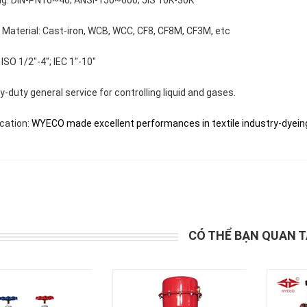
ing: DIN-PN16~40; ANSI-150~600; JIS 10K-30K
 Material: Cast-iron, WCB, WCC, CF8, CF8M, CF3M, etc
: ISO 1/2"-4"; IEC 1"-10"
y-duty general service for controlling liquid and gases.
ication:
WYECO made excellent performances in textile industry-dyeing
CÓ THỂ BẠN QUAN 