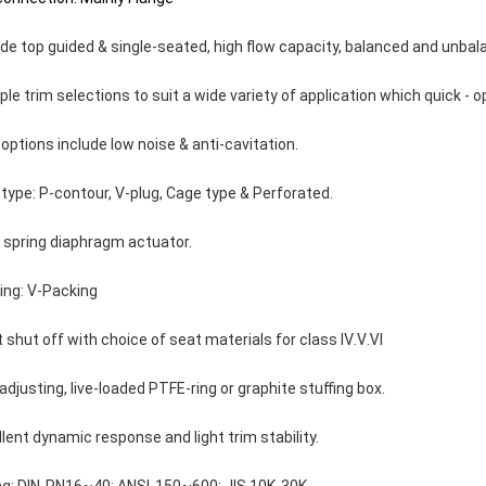
ide top guided & single-seated, high flow capacity, balanced and unbal
iple trim selections to suit a wide variety of application which quick - o
 options include low noise & anti-cavitation.
 type: P-contour, V-plug, Cage type & Perforated.
i spring diaphragm actuator.
ing: V-Packing
t shut off with choice of seat materials for class Ⅳ.Ⅴ.Ⅵ
-adjusting, live-loaded PTFE-ring or graphite stuffing box.
llent dynamic response and light trim stability.