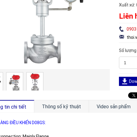
Xuất xứ:
Liên 
0903
thoi
Số lượng
Down
Thông số kỹ thuật
Video sản phẩm
 tin chi tiết
ÀNG ĐIỀU KHIỂN D08GS:
connection: Mainly Flange