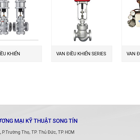
IỀU KHIỂN
VAN ĐIỀU KHIỂN SERIES
VAN Đ
DER WY-C08GS
9000
ƠNG MẠI KỸ THUẬT SONG TÍN
 P.Trường Thọ, TP. Thủ Đức, TP. HCM