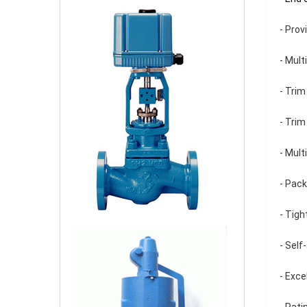
- Prov
- Mult
- Trim
- Trim
- Mult
- Pack
- Tigh
- Self
- Exce