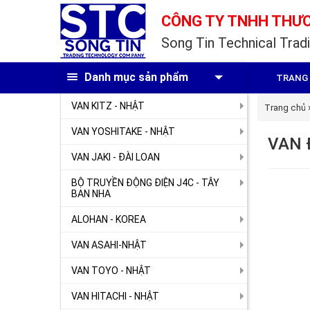
CÔNG TY TNHH THƯƠ
Song Tin Technical Tradi
Danh mục sản phẩm
TRANG
VAN KITZ - NHẬT
Trang chủ
VAN YOSHITAKE - NHẬT
VAN 
VAN JAKI - ĐÀI LOAN
BỘ TRUYỀN ĐỘNG ĐIỆN J4C - TÂY
BAN NHA
ALOHAN - KOREA
VAN ASAHI-NHẬT
VAN TOYO - NHẬT
VAN HITACHI - NHẬT