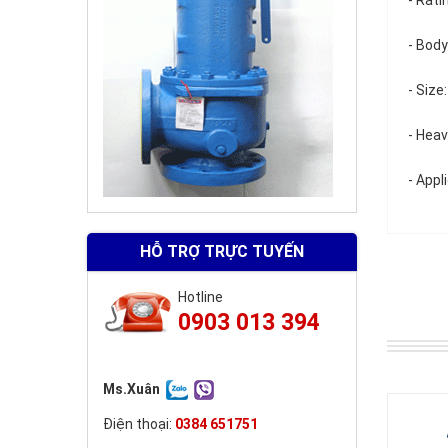
- Rat
- Body
- Size
- Heav
- Appl
HỖ TRỢ TRỰC TUYẾN
Hotline
0903 013 394
Ms.Xuân
Điện thoại:
0384 651751