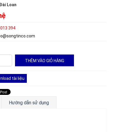
Đài Loan
hệ
 013 394
.vo@songtinco.com
load tài liệu
Hướng dẫn sử dụng