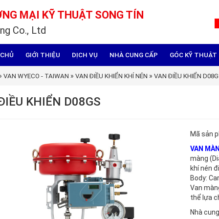
NG MẠI KỸ THUẬT SONG TÍN
ng Co., Ltd
 CHỦ
GIỚI THIỆU
DỊCH VỤ
NHÀ CUNG CẤP
GÓC KỸ THUẬT
»
»
»
VAN WYECO - TAIWAN
VAN ĐIỀU KHIỂN KHÍ NÉN
VAN ĐIỀU KHIỂN D08
ĐIỀU KHIỂN D08GS
Mã sản 
VAN MÀN
màng (Di
khí nén 
Body: Car
Van màng 
thể lựa c
Nhà cung