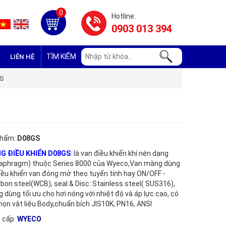
0
Hotline:
0903 013 394
TÌM KIẾM
LIÊN HỆ
GS
phẩm:
D08GS
G ĐIỀU KHIỂN D08GS
: là van điều khiển khí nén dạng
aphragm) thuộc Series 8000 của Wyeco,Van màng dùng
điều khiển van đóng mở theo tuyến tính hay ON/OFF -
bon steel(WCB), seal & Disc: Stainless steel( SUS316),
dùng tối ưu cho hơi nóng với nhiệt độ và áp lực cao, có
họn vật liệu Body,chuẩn bích JIS10K, PN16, ANSI
 cấp:
WYECO