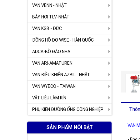
VAN VENN - NHẬT
BẪY HƠI TLV-NHẬT
VAN KSB - ĐỨC
ĐỒNG HỒ ĐO WISE - HÀN QUỐC
ADCA-BỒ ĐÀO NHA
VAN ARI-AMATUREN
VAN ĐIỀU KHIỂN AZBIL - NHẬT
VAN WYECO - TAIWAN
VẬT LIỆU LÀM KÍN
Thông
PHỤ KIỆN ĐƯỜNG ỐNG CÔNG NGHIỆP
VAN M
SẢN PHẨM NỔI BẬT
- End 