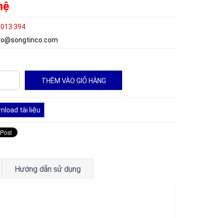
hệ
 013 394
.vo@songtinco.com
load tài liệu
Hướng dẫn sử dụng