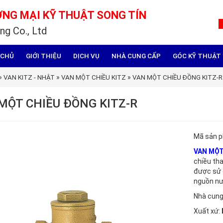
NG MẠI KỸ THUẬT SONG TÍN
ng Co., Ltd
 CHỦ
GIỚI THIỆU
DỊCH VỤ
NHÀ CUNG CẤP
GÓC KỸ THUẬT
»
»
»
VAN KITZ - NHẬT
VAN MỘT CHIỀU KITZ
VAN MỘT CHIỀU ĐỒNG KITZ-R
MỘT CHIỀU ĐỒNG KITZ-R
Mã sản 
VAN MỘT
chiều tha
được sử 
nguồn nư
Nhà cung
Xuất xứ: