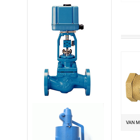
VAN M
KITZ-