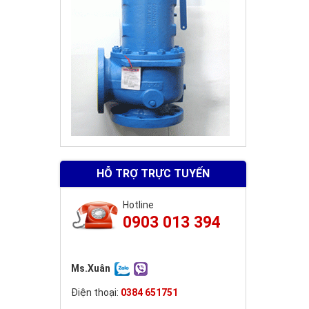
HỖ TRỢ TRỰC TUYẾN
Hotline
0903 013 394
Ms.Xuân
Điện thoại:
0384 651751