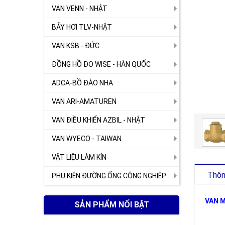
VAN VENN - NHẬT
BẪY HƠI TLV-NHẬT
VAN KSB - ĐỨC
ĐỒNG HỒ ĐO WISE - HÀN QUỐC
ADCA-BỒ ĐÀO NHA
VAN ARI-AMATUREN
VAN ĐIỀU KHIỂN AZBIL - NHẬT
VAN WYECO - TAIWAN
VẬT LIỆU LÀM KÍN
Thông
PHỤ KIỆN ĐƯỜNG ỐNG CÔNG NGHIỆP
VAN M
SẢN PHẨM NỔI BẬT