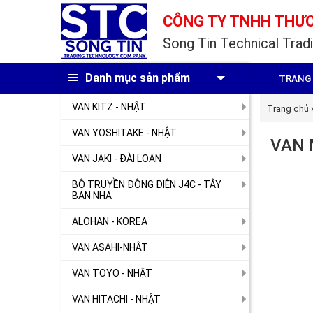
CÔNG TY TNHH THƯƠ
Song Tin Technical Tradi
Danh mục sản phẩm
TRANG
VAN KITZ - NHẬT
Trang chủ
VAN YOSHITAKE - NHẬT
VAN 
VAN JAKI - ĐÀI LOAN
BỘ TRUYỀN ĐỘNG ĐIỆN J4C - TÂY
BAN NHA
ALOHAN - KOREA
VAN ASAHI-NHẬT
VAN TOYO - NHẬT
VAN HITACHI - NHẬT