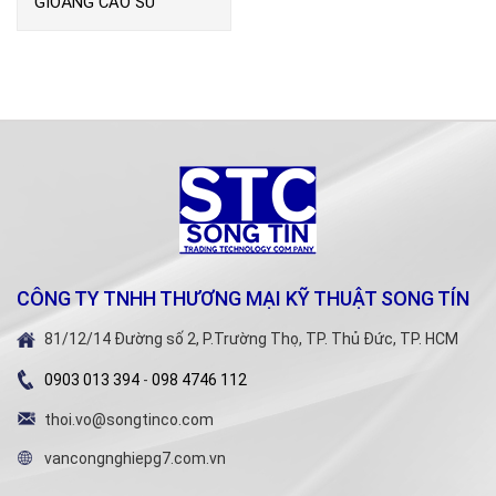
GIOĂNG CAO SU
TOMBO NO.9013
CÔNG TY TNHH THƯƠNG MẠI KỸ THUẬT SONG TÍN
81/12/14 Đường số 2, P.Trường Thọ, TP. Thủ Đức, TP. HCM
0903 013 394
-
098 4746 112
thoi.vo@songtinco.com
vancongnghiepg7.com.vn